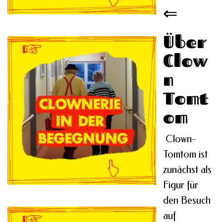
⇐
Über
Clow
n
Tomt
om
Clown-
Tomtom ist
zunächst als
Figur für
den Besuch
auf